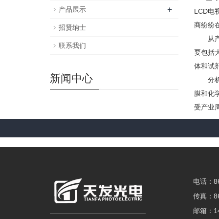
+
产品展示
LCD电
商纷纷在
招贤纳士
从产业
联系我们
要包括
体和试
新闻中心
分析T
膜和化
受产业
电话：86-
传真：86-
邮箱：14