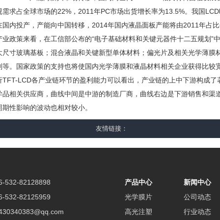
视需求占全球市场的22%，2011年PC市场出货增长率为13.5%。我国L
国内投产，产能向中国转移，2014年国内液晶面板产能将由2011年占比
政策来看，在工信部公布的“电子基础材料和关键元器件十二五规划”中，
大尺寸玻璃基板；混合液晶和关键新型单体材料；偏光片及相关光学薄膜
剂等。国家政策的支持也将使国内光学薄膜和液晶材料相关企业获得比较
FT-LCD各产业链环节的盈利能力可以看出，产业链的上中下游构成了
学品相关供应商，曲线中间是中游的制造厂商，曲线右边是下游销售和渠
周期性影响的波动也相对较小。
友情链接
532-82128898
产品中心
新闻中心
532-82125959
光学膜片
公司动态
30340383@qq.com
高光注塑
行业动态